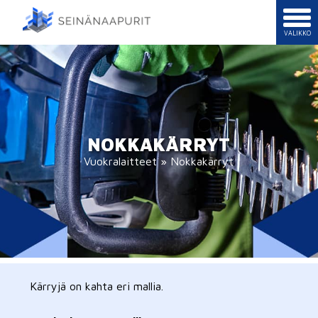
NOKKAKÄRRYT
Vuokralaitteet
»
Nokkakärryt
Kärryjä on kahta eri mallia.